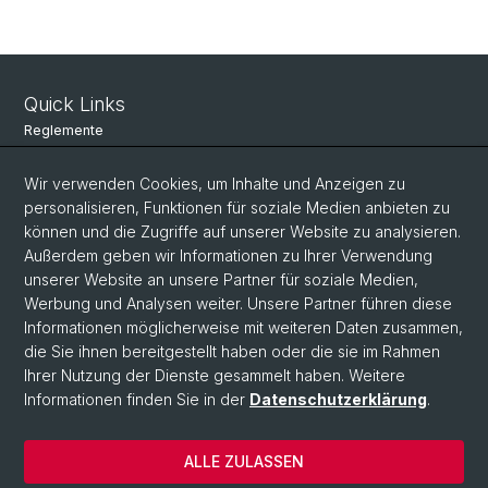
Quick Links
Reglemente
online Stundenpläne
Wir verwenden Cookies, um Inhalte und Anzeigen zu
personalisieren, Funktionen für soziale Medien anbieten zu
mobile Version Stundenpläne (Studierendenansicht)
können und die Zugriffe auf unserer Website zu analysieren.
Lernzentrum (LZM) / Skills Lab
Außerdem geben wir Informationen zu Ihrer Verwendung
unserer Website an unsere Partner für soziale Medien,
medbas.ch
Werbung und Analysen weiter. Unsere Partner führen diese
Informationen möglicherweise mit weiteren Daten zusammen,
Fachschaft Medizin Basel
die Sie ihnen bereitgestellt haben oder die sie im Rahmen
Universitäres Zentrum für Hausarztmedizin beider Basel (uniham-
Ihrer Nutzung der Dienste gesammelt haben. Weitere
bb)
Informationen finden Sie in der
Datenschutzerklärung
.
ALLE ZULASSEN
© Universität Basel